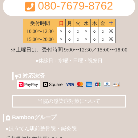
080-7679-8762
受付時間
日
月
火
水
木
金
土
10:00〜12:30
×
○
○
×
○
○
※
15:00〜20:00
×
○
○
×
○
○
※
※土曜日は、受付時間 9:00〜12:30／15:00〜18:00
●休診日：水曜・日曜・祝祭日
対応決済
当院の感染症対策について
Bambooグループ
●ほうてん駅前整骨院・鍼灸院