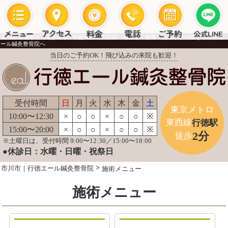
市川市 行徳駅から徒歩2分。骨盤矯正・美容鍼・肩こり・腰痛・交通事故治療なら行徳エ
ール鍼灸整骨院へ
当日のご予約OK！飛び込みの来院も歓迎！
受付時間
日
月
火
水
木
金
土
東京メトロ
10:00〜12:30
×
○
○
×
○
○
※
東西線
行徳駅
15:00〜20:00
×
○
○
×
○
○
※
2分
徒歩
※土曜日は、受付時間 9:00〜12:30／15:00〜18:00
●休診日：水曜・日曜・祝祭日
>
市川市｜行徳エール鍼灸整骨院
施術メニュー
施術メニュー